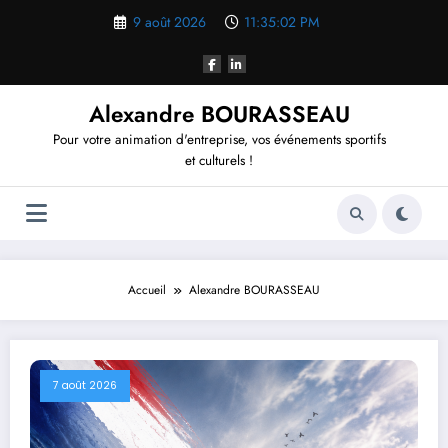
Aller
9 août 2026
11:35:03 PM
au
contenu
Alexandre BOURASSEAU
Pour votre animation d'entreprise, vos événements sportifs
et culturels !
Accueil
Alexandre BOURASSEAU
7 août 2026