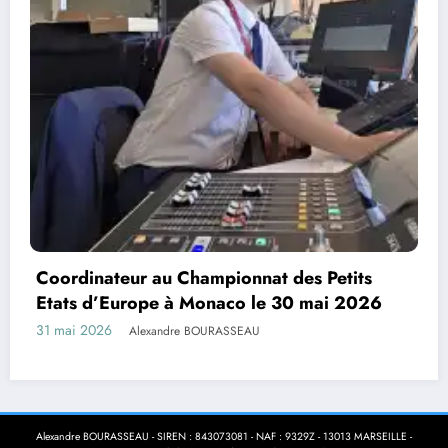
En direct d’Eugene (USA)
7 août 2026
Alexandre BOURASSEAU
Alexandre BOURASSEAU - SIREN : 843073081 - NAF : 9329Z - 13013 MARSEILLE -
Inscrit au RNE l Thème 2026 | Powered By
SpiceThemes