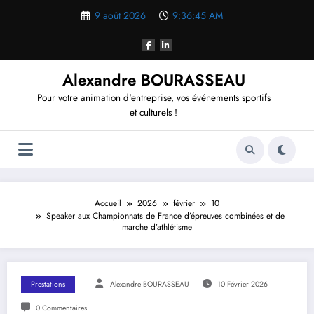
Aller
9 août 2026
9:36:46 AM
au
contenu
Alexandre BOURASSEAU
Pour votre animation d'entreprise, vos événements sportifs
et culturels !
Accueil
2026
février
10
Speaker aux Championnats de France d’épreuves combinées et de
marche d’athlétisme
Prestations
Alexandre BOURASSEAU
10 Février 2026
0 Commentaires